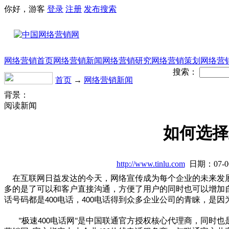
你好，游客
登录
注册
发布
搜索
网络营销首页
网络营销新闻
网络营销研究
网络营销策划
网络营
搜索：
首页
→
网络营销新闻
背景：
阅读新闻
如何选择
http://www.tinlu.com
日期：07-
在互联网日益发达的今天，网络宣传成为每个企业的未来发
多的是了可以和客户直接沟通，方便了用户的同时也可以增加
话号码都是
电话，
电话得到众多企业公司的青睐，是因
400
400
极速
电话网
是中国联通官方授权核心代理商，同时也
"
400
"