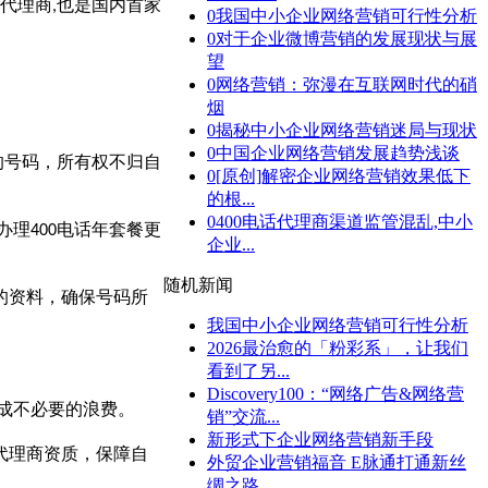
代理商
也是国内首家
,
0
我国中小企业网络营销可行性分析
0
对于企业微博营销的发展现状与展
望
0
网络营销：弥漫在互联网时代的硝
烟
。
0
揭秘中小企业网络营销迷局与现状
0
中国企业网络营销发展趋势浅谈
的号码，所有权不归自
0
[原创]解密企业网络营销效果低下
的根...
0
400电话代理商渠道监管混乱,中小
办理
电话年套餐更
400
企业...
随机新闻
的资料，确保号码所
我国中小企业网络营销可行性分析
2026最治愈的「粉彩系」，让我们
看到了另...
Discovery100：“网络广告&网络营
成不必要的浪费。
销”交流...
新形式下企业网络营销新手段
代理商资质，保障自
外贸企业营销福音 E脉通打通新丝
绸之路