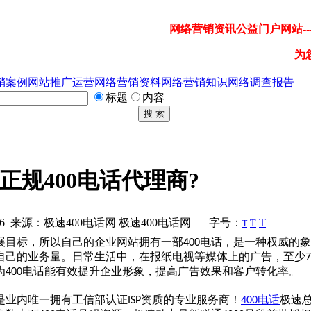
网络营销资讯公益门户网站---
为
销案例
网站推广运营
网络营销资料
网络营销知识
网络调查报告
标题
内容
搜 索
正规400电话代理商?
06 来源：极速400电话网 极速400电话网
字号：
T
T
T
展目标，所以自己的企业网站拥有一部
电话，是一种权威的象
400
自己的业务量。日常生活中，在报纸电视等媒体上的广告，至少
为
电话能有效提升企业形象，提高广告效果和客户转化率。
400
是业内唯一拥有工信部认证
资质的专业服务商！
电话
极速
ISP
400