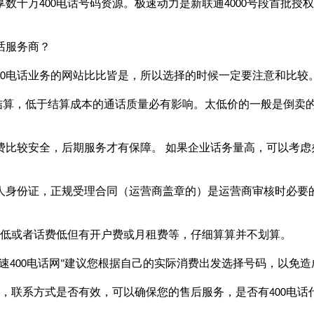
享数十万
电话号码资源。极速动力是新联通
号段首批授权
400
4000
话服务商？
电话业务的网站比比皆是，所以选择的时候一定要注意和比较
0
结算，低于结算成本的通话质量必有影响。太低价的一般是倒卖
费比较安全，后期服务才有保障。
如果企业话务量高，可以考虑
人身份证，正规受理合同（运营商盖章的）是运营商审核时必要
低或者话费低但有开户费或月租费等，仔细算算并不划算。
速
电话网
建议您根据自己的实际消费出发选择号码，以免造
400
"
，联系方式是否有效，可以确保您的售后服务，是否有
电话
400