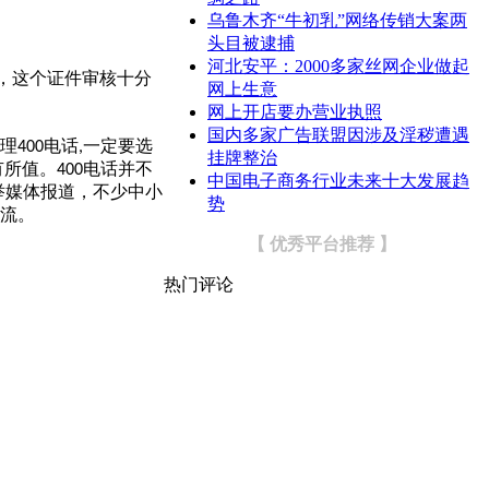
乌鲁木齐“牛初乳”网络传销大案两
头目被逮捕
河北安平：2000多家丝网企业做起
，这个证件审核十分
网上生意
网上开店要办营业执照
国内多家广告联盟因涉及淫秽遭遇
理
电话
一定要选
400
,
挂牌整治
有所值。
电话并不
400
中国电子商务行业未来十大发展趋
举媒体报道，不少中小
势
流。
【 优秀平台推荐 】
热门评论