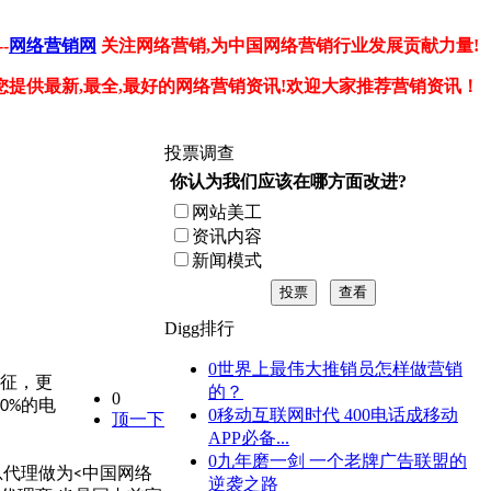
-
网络营销网
关注网络营销,为中国网络营销行业发展贡献力量!
您提供最新,最全,最好的网络营销资讯!欢迎大家推荐营销资讯！
投票调查
你认为我们应该在哪方面改进?
网站美工
资讯内容
新闻模式
投票
查看
Digg排行
0
世界上最伟大推销员怎样做营销
征，更
的？
0
的电
70%
0
移动互联网时代 400电话成移动
顶一下
APP必备...
0
九年磨一剑 一个老牌广告联盟的
总代理做为
中国网络
<
逆袭之路