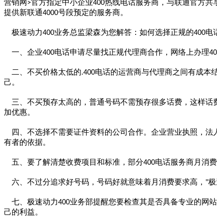
营销网
官方指定中小企业
热线电话服务商，与联通官方共
>
400
提供新联通
号段预定的服务商。
4000
极速动力
业务总监梁森为您解答：如何选择正规的
电
400
400
一、企业
电话申请尽量找正规代理商合作，网络上办理
400
40
二、不买价格太低的
电话的运营商与代理商之间有成本
.400
己。
三、不买预存太高的，普通号码不需预存很多话费，这样话
加优惠。
四、不选择不需要证件资料的公司合作。企业营业执照，法
有者的依据。
五、要了解清楚收费项目和标准，部分
电话服务商月消费
400
六、不过分追求好号码，号码好就意味着月消费要求高，
极
"
七、极速动力
业务部提醒您要检查其是否具备专业的网站
400
己的利益。