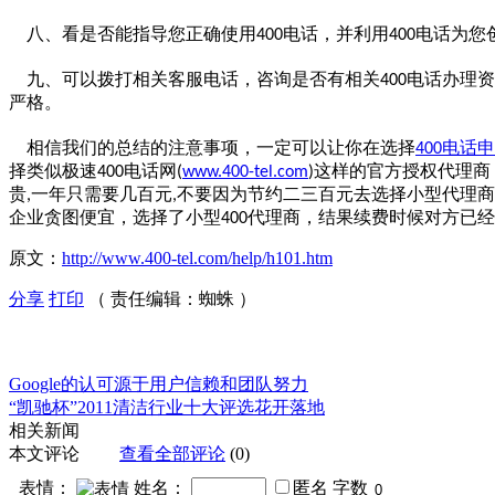
八、看是否能指导您正确使用
电话，并利用
电话为您
400
400
九、可以拨打相关客服电话，咨询是否有相关
电话办理资
400
严格。
相信我们的总结的注意事项，一定可以让你在选择
电话申
400
择类似极速
电话网
这样的官方授权代理商
400
(
www.400-tel.com
)
贵
一年只需要几百元
不要因为节约二三百元去选择小型代理商
,
,
企业贪图便宜，选择了小型
代理商，结果续费时候对方已经
400
原文：
http://www.400-tel.com/help/h101.htm
分享
打印
（ 责任编辑：蜘蛛 ）
Google的认可源于用户信赖和团队努力
“凯驰杯”2011清洁行业十大评选花开落地
相关新闻
本文评论
查看全部评论
(0)
表情：
姓名：
匿名
字数