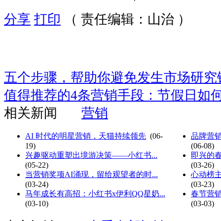
分享
打印
（ 责任编辑：山治 ）
五个步骤，帮助你避免发生市场研究
值得推荐的4条营销手段：节假日如
相关新闻
营销
AI 时代的明星营销，天猫持续领先
(06-
品牌营销
19)
(06-08)
兴趣驱动重塑出境游决策——小红书...
即兴的春
(05-22)
(03-26)
当营销奖项AI涌现，留给观望者的时...
心动榜主
(03-24)
(03-23)
马年成长有高招：小红书x伊利QQ星奶...
春节营销
(03-10)
(03-03)