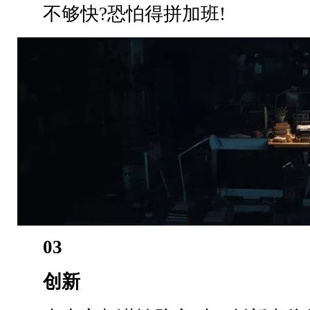
不够快?恐怕得拼加班!
03
创新