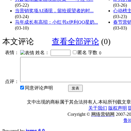
(05-22)
(03-26)
当营销奖项AI涌现，留给观望者的时...
心动榜主
(03-24)
(03-23)
马年成长有高招：小红书x伊利QQ星奶...
春节营销
(03-10)
(03-03)
本文评论
查看全部评论
(0)
表情：
姓名：
匿名
字数
点评：
同意评论声明
发表
文中出现的商标属于其合法持有人.本站所刊载文章
关于我们
版权声明
Coryright ©
网络营销网
2007
鲁I
Powered by
iwms 6.0