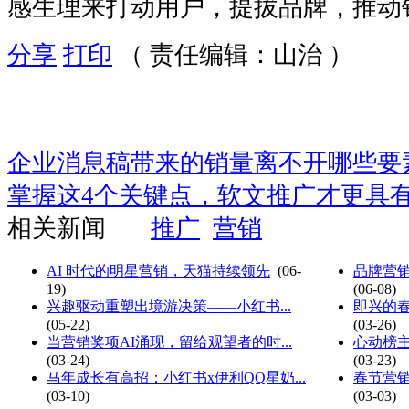
感生理来打动用户，提拔品牌，推动
分享
打印
（ 责任编辑：山治 ）
企业消息稿带来的销量离不开哪些要
掌握这4个关键点，软文推广才更具
相关新闻
推广
营销
AI 时代的明星营销，天猫持续领先
(06-
品牌营销
19)
(06-08)
兴趣驱动重塑出境游决策——小红书...
即兴的春
(05-22)
(03-26)
当营销奖项AI涌现，留给观望者的时...
心动榜主
(03-24)
(03-23)
马年成长有高招：小红书x伊利QQ星奶...
春节营销
(03-10)
(03-03)