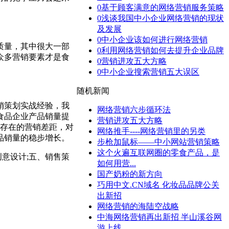
0
基于顾客满意的网络营销服务策略
0
浅谈我国中小企业网络营销的现状
及发展
0
中小企业该如何进行网络营销
质量，其中很大一部
0
利用网络营销如何去提升企业品牌
众多营销要素才是食
0
营销进攻五大方略
0
中小企业搜索营销五大误区
随机新闻
销策划实战经验，我
网络营销六步循环法
食品企业产品销量提
营销进攻五大方略
到存在的营销差距，对
网络推手----网络营销里的另类
品销量的稳步增长。
步枪加鼠标——中小网站营销策略
这个火遍互联网圈的零食产品，是
意设计;五、销售策
如何用营...
国产奶粉的新方向
巧用中文.CN域名 化妆品品牌公关
出新招
网络营销的海陆空战略
中海网络营销再出新招 半山溪谷网
游上线