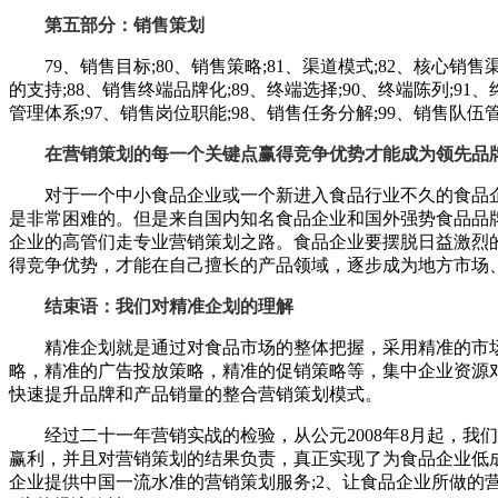
第五部分：销售策划
79、销售目标;80、销售策略;81、渠道模式;82、核心销售渠道
的支持;88、销售终端品牌化;89、终端选择;90、终端陈列;91、
管理体系;97、销售岗位职能;98、销售任务分解;99、销售队伍
在营销策划的每一个关键点赢得竞争优势才能成为领先品
对于一个中小食品企业或一个新进入食品行业不久的食品企业
是非常困难的。但是来自国内知名食品企业和国外强势食品品
企业的高管们走专业营销策划之路。食品企业要摆脱日益激烈的
得竞争优势，才能在自己擅长的产品领域，逐步成为地方市场
结束语：我们对精准企划的理解
精准企划就是通过对食品市场的整体把握，采用精准的市场
略，精准的广告投放策略，精准的促销策略等，集中企业资源
快速提升品牌和产品销量的整合营销策划模式。
经过二十一年营销实战的检验，从公元2008年8月起，我
赢利，并且对营销策划的结果负责，真正实现了为食品企业低
企业提供中国一流水准的营销策划服务;2、让食品企业所做的营