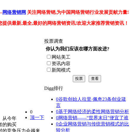
-
网络营销网
关注网络营销,为中国网络营销行业发展贡献力量!
您提供最新,最全,最好的网络营销资讯!欢迎大家推荐营销资讯！
投票调查
你认为我们应该在哪方面改进?
网站美工
资讯内容
新闻模式
投票
查看
Digg排行
0
谷歌创始人拉里·佩奇23条创业箴
言
0
基于网络经济的柔性网络营销分析
0
顶一下
0
网络营销——“世界末日”便宜了谁
。从今年
0
企业网络营销与传统营销模式的比
者的购买
较分析
对的竞争压力会越来