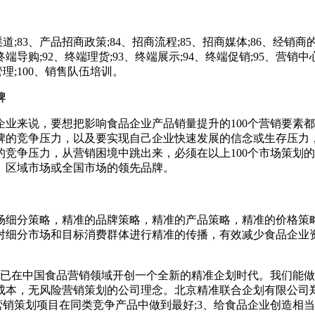
;83、产品招商政策;84、招商流程;85、招商媒体;86、经销商
终端导购;92、终端理货;93、终端展示;94、终端促销;95、营销中
管理;100、销售队伍培训。
牌
来说，要想把影响食品企业产品销量提升的100个营销要素都
牌的竞争压力，以及要实现自己企业快速发展的信念或生存压力
竞争压力，从营销困境中跳出来，必须在以上100个市场策划
、区域市场或全国市场的领先品牌。
细分策略，精准的品牌策略，精准的产品策略，精准的价格策
对细分市场和目标消费群体进行精准的传播，有效减少食品企业
们已在中国食品营销领域开创一个全新的精准企划时代。我们能
成本，无风险营销策划的公司理念。北京精准联合企划有限公司
销策划项目在同类竞争产品中做到最好;3、给食品企业创造相当于