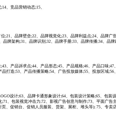
14、竞品营销动态;15、
;21、品牌壁垒;22、品牌视觉化;23、品牌利益点;24、品牌广
0、品牌架构;31、品牌识别;32、品牌手册;33、品牌传播;34、品牌
43、产品诉求点;44、产品形态;45、产品规格;46、产品口味;47
产品打造;53、产品传播策略;54、广告投放媒体;55、投放区域;56
OGO设计;63、品牌卡通形象设计;64、包装设计策略;65、包装
异化;71、包装视觉冲击力;72、影视广告创意与制作;73、平面广告
页、促销台、促销人员服装、货架、展柜、堆头等); 75、专卖店