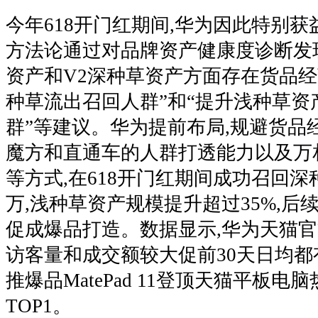
今年618开门红期间,华为因此特别获
方法论通过对品牌资产健康度诊断发现
资产和V2深种草资产方面存在货品经
种草流出召回人群”和“提升浅种草资
群”等建议。华为提前布局,规避货品
魔方和直通车的人群打透能力以及万
等方式,在618开门红期间成功召回深
万,浅种草资产规模提升超过35%,后
促成爆品打造。数据显示,华为天猫
访客量和成交额较大促前30天日均都
推爆品MatePad 11登顶天猫平板
TOP1。