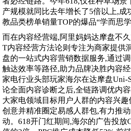
者必经链路。今年618,仅在种草场景
产规模就同比去年增长了5倍以上,成
教品类榜单销量TOP的爆品“学而思学
而在内容经营端,阿里妈妈达摩盘不久前推
T内容经营方法论则专注为商家提供
盘的一站式内容营销数据服务,通过
触达效率等路径,助力品牌决胜内容经营
家电行业头部玩家海尔在达摩盘Uni-
论全面内容诊断之后,全链路调优内容
大家电领域目标用户人群的内容兴趣
创意并精准圈定易感人群包,有力推
动。618开门红期间,海尔的广告投放