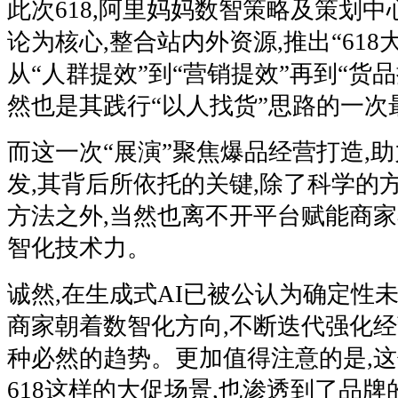
此次618,阿里妈妈数智策略及策划
论为核心,整合站内外资源,推出“618
从“人群提效”到“营销提效”再到“货
然也是其践行“以人找货”思路的一次
而这一次“展演”聚焦爆品经营打造,
发,其背后所依托的关键,除了科学的
方法之外,当然也离不开平台赋能商
智化技术力。
诚然,在生成式AI已被公认为确定性
商家朝着数智化方向,不断迭代强化经
种必然的趋势。更加值得注意的是,这
618这样的大促场景,也渗透到了品