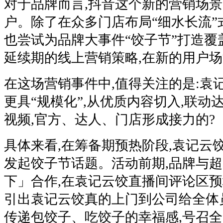
对于品牌而言,抖音这个新的营销场景
户。除了在众多门店布局“细水长流”
也尝试为品牌大事件“饺子节”打造覆
延续期的线上营销策略,在新的用户
在这场营销事件中,值得关注的是:袁
更具“规模化”,从优质内容切入,联动
视频,官方、达人、门店形成接力的?
具体来看,在筹备期预热阶段,袁记云
发起饺子节话题。活动前期,品牌与
下」合作,在袁记云饺直播间评论区预埋
引出袁记云饺真的上门到公司给全体
传递包饺子、吃饺子的幸福感,号召