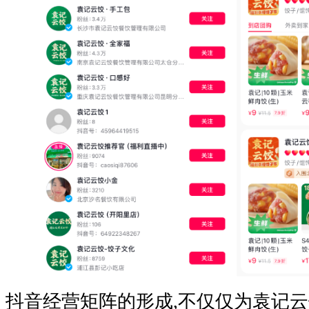
抖音经营矩阵的形成,不仅仅为袁记云