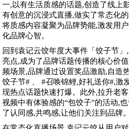
一,以有生活质感的话题,创造了线上影
有创意的沉浸式直播,做实了常态化的场
将质感内容凝聚为品牌势能,激发用户
化品牌心智。
回到袁记云饺年度大事件「饺子节」,
亮点,成为了品牌话题传播的核心价
频场景,品牌通过设置奖品激励,自造
饺子节# 、 #召唤锦鲤,好礼送你#,
现热点话题快速打爆。此外,拉升老客
视频中有体验感的“包饺子”的活动,
了认同感,共鸣感,让他们关注到品牌
在常态化直播场景,袁记云饺从用户对