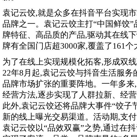
袁记云饺,就是众多在抖音平台实现
品牌之一。袁记云饺主打“中国鲜饺”
牌特征、高品质的产品,驱动其在线下
牌有全国门店超3000家,覆盖了161
为了在线上实现规模化拓客,形成双线
22年8月起,袁记云饺与抖音生活服务
品牌市场扩张的重要阵地。一年多来
经营方法,逐步实现了人群拉新、经
此外,袁记云饺还将品牌大事件“饺子节
新的线上曝光交易渠道。活动期,支付交
袁记云饺以“品效双赢”之势,通过在抖