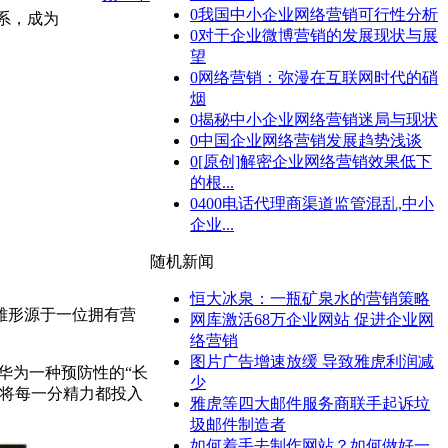
0
我国中小企业网络营销可行性分析
体系，成为
0
对于企业微博营销的发展现状与展
望
0
网络营销：弥漫在互联网时代的硝
烟
0
揭秘中小企业网络营销迷局与现状
0
中国企业网络营销发展趋势浅谈
0
[原创]解密企业网络营销效果低下
的根...
0
400电话代理商渠道监管混乱,中小
企业...
随机新闻
恒大冰泉：一瓶矿泉水的营销策略
雏形源于一位拥有营
网库激活68万企业网站 促进企业网
络营销
图片广告增速放缓 导致雅虎利润减
升华为一种预防性的“长
少
，将每一分精力都投入
雅虎等四大邮件服务商联手起诉垃
圾邮件制造者
如何着手去制作网站？如何做好一