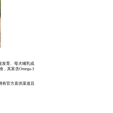
宠发育、母犬哺乳或
富含Omega-3
拥有官方直供渠道且