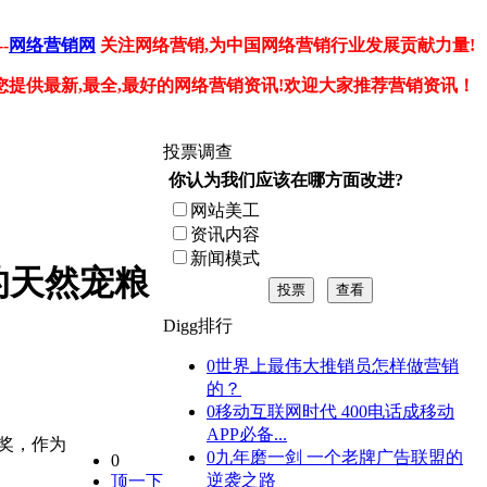
-
网络营销网
关注网络营销,为中国网络营销行业发展贡献力量!
您提供最新,最全,最好的网络营销资讯!欢迎大家推荐营销资讯！
投票调查
你认为我们应该在哪方面改进?
网站美工
资讯内容
新闻模式
纪的天然宠粮
投票
查看
Digg排行
0
世界上最伟大推销员怎样做营销
的？
0
移动互联网时代 400电话成移动
APP必备...
”奖，作为
0
九年磨一剑 一个老牌广告联盟的
0
逆袭之路
顶一下