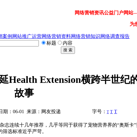
网络营销资讯公益门户网站---
为
销案例
网站推广运营
网络营销资料
网络营销知识
网络调查报告
标题
内容
搜 索
alth Extension横跨半世
故事
期：06-01 来源：网友投递
字号：
T
T
T
简称WDJ)杂志连续十几年推荐，几乎等同于获得了宠物营养界的“奥斯卡
的筛选标准近乎严苛。