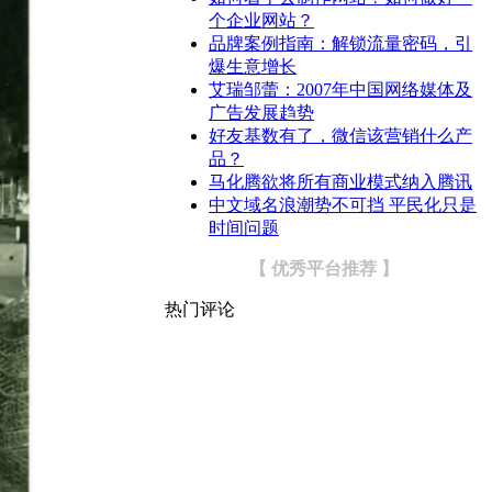
个企业网站？
品牌案例指南：解锁流量密码，引
爆生意增长
艾瑞邹蕾：2007年中国网络媒体及
广告发展趋势
好友基数有了，微信该营销什么产
品？
马化腾欲将所有商业模式纳入腾讯
中文域名浪潮势不可挡 平民化只是
时间问题
【 优秀平台推荐 】
热门评论