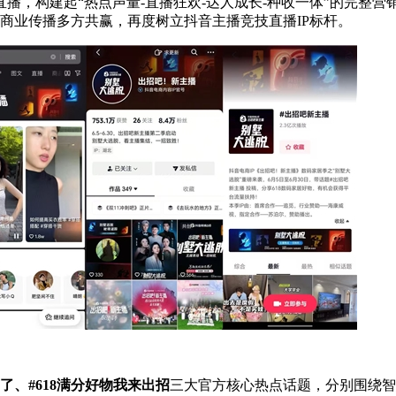
播，构建起“热点声量-直播狂欢-达人成长-种收一体”的完整营
与商业传播多方共赢，再度树立抖音主播竞技直播IP标杆。
了、
#618
满分好物我来出招
三大官方核心热点话题，分别围绕智