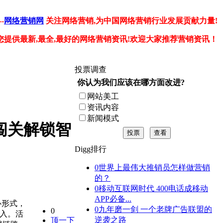
-
网络营销网
关注网络营销,为中国网络营销行业发展贡献力量!
您提供最新,最全,最好的网络营销资讯!欢迎大家推荐营销资讯！
投票调查
你认为我们应该在哪方面改进?
网站美工
资讯内容
新闻模式
闯关解锁智
投票
查看
Digg排行
0
世界上最伟大推销员怎样做营销
的？
0
移动互联网时代 400电话成移动
APP必备...
心形式，
0
九年磨一剑 一个老牌广告联盟的
0
植入。活
逆袭之路
顶一下