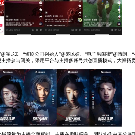
@泽龙Z、“短剧公司创始人”@盛以婕、“电子男闺蜜”@晴朗、
新锐主播参与闯关，采用平台与主播多账号共创直播模式，大幅拓
助公域流量为主播全面赋能。主播在趣味闯关、团队协作中充分展