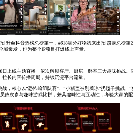
升至抖音热榜总榜第一，#618满分好物我来出招 跻身总榜第20
全域爆发，也为整个IP项目打爆线上声量。
月8日上线主题直播，依次解锁客厅、厨房、卧室三大趣味挑战。
，拉长内容传播周期，持续沉淀平台流量。
，核心以“恐怖箱组队赛”、“小猪盖被别着凉”扔毯子挑战、“狡
全员依次参与趣味游戏比拼，兼具趣味性与互动性，考验大家的