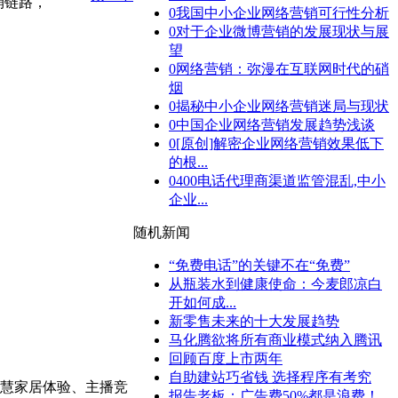
销链路，
0
我国中小企业网络营销可行性分析
0
对于企业微博营销的发展现状与展
望
0
网络营销：弥漫在互联网时代的硝
烟
0
揭秘中小企业网络营销迷局与现状
0
中国企业网络营销发展趋势浅谈
0
[原创]解密企业网络营销效果低下
的根...
0
400电话代理商渠道监管混乱,中小
企业...
随机新闻
“免费电话”的关键不在“免费”
从瓶装水到健康使命：今麦郎凉白
开如何成...
新零售未来的十大发展趋势
马化腾欲将所有商业模式纳入腾讯
回顾百度上市两年
自助建站巧省钱 选择程序有考究
慧家居体验、主播竞
报告老板：广告费50%都是浪费！