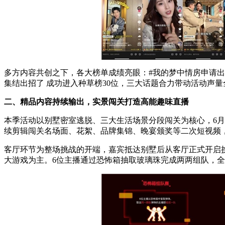
多方内容共创之下，各大榜单成绩亮眼：#我的梦中情房申请出招 
集结出招了 成功进入种草榜30位，三大话题合力带动活动声量
二、精品内容持续输出，实景闯关打造高能趣味直播
本季活动以别墅密室逃脱、三大生活场景分段闯关为核心，6
续剪辑闯关名场面、花絮、品牌集锦、晚宴颁奖等二次短视频
客厅环节为整场挑战的开端，嘉宾抵达别墅后从客厅正式开启挑战
大游戏为主。6位主播通过恐怖箱抽取玻璃珠完成两两组队，