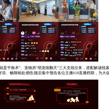
这就是平衡术”、宠物房“萌宠闹翻天”三大支线任务，搭配解谜线
语、畅聊相处感悟;随后集中预告各位主播618直播档期，为大