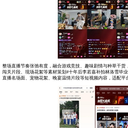
整场直播节奏张弛有度，融合游戏竞技、趣味剧情与种草干货
闯关片段、现场花絮等素材策划#十年后李若嘉补拍林洛雪毕业
直播名场面、宠物花絮、晚宴温情片段等短视频内容，适配平