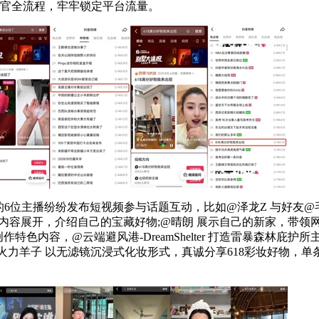
收官全流程，牢牢锁定平台流量。
6位主播纷纷发布短视频参与话题互动，比如@泽龙Z 与好友@
内容展开，介绍自己的宝藏好物;@晴朗 展示自己的新家，带领网友进
特色内容，@云端避风港-DreamShelter 打造雷暴森林庇护
@火力羊子 以无滤镜沉浸式化妆形式，真诚分享618彩妆好物，单