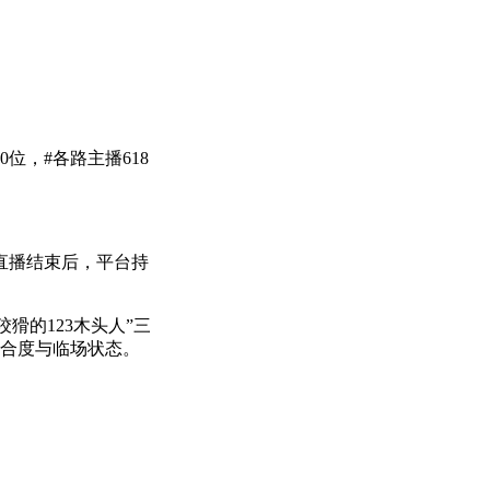
位，#各路主播618
直播结束后，平台持
猾的123木头人”三
配合度与临场状态。