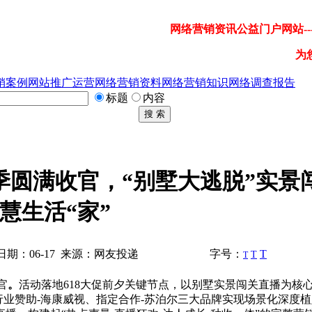
网络营销资讯公益门户网站---
为
销案例
网站推广运营
网络营销资料
网络营销知识
网络调查报告
标题
内容
搜 索
季圆满收官，“别墅大逃脱”实景
慧生活“家”
期：06-17 来源：网友投递
字号：
T
T
T
官
。
活动落地618大促前夕关键节点，以别墅实景闯关直播为核
行业赞助-海康威视、指定合作-苏泊尔三大品牌实现场景化深度