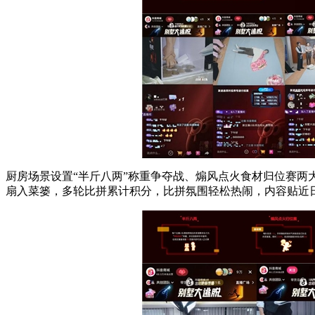
厨房场景设置“半斤八两”称重争夺战、煽风点火食材归位赛两
扇入菜篓，多轮比拼累计积分，比拼氛围轻松热闹，内容贴近