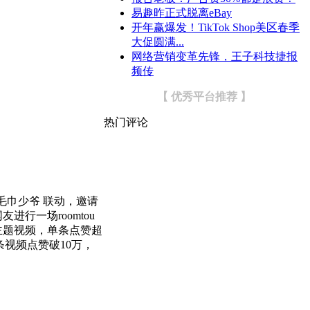
易趣昨正式脱离eBay
开年赢爆发！TikTok Shop美区春季
大促圆满...
网络营销变革先锋，王子科技捷报
频传
【 优秀平台推荐 】
热门评论
毛巾少爷 联动，邀请
行一场roomtou
所主题视频，单条点赞超
条视频点赞破10万，