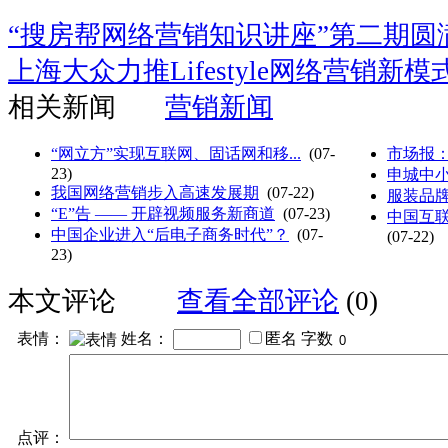
“搜房帮网络营销知识讲座”第二期圆
上海大众力推Lifestyle网络营销新模
相关新闻
营销新闻
“网立方”实现互联网、固话网和移...
(07-
市场报
23)
申城中小
我国网络营销步入高速发展期
(07-22)
服装品牌
“E”告 —— 开辟视频服务新商道
(07-23)
中国互联
中国企业进入“后电子商务时代”？
(07-
(07-22)
23)
本文评论
查看全部评论
(0)
表情：
姓名：
匿名
字数
点评：