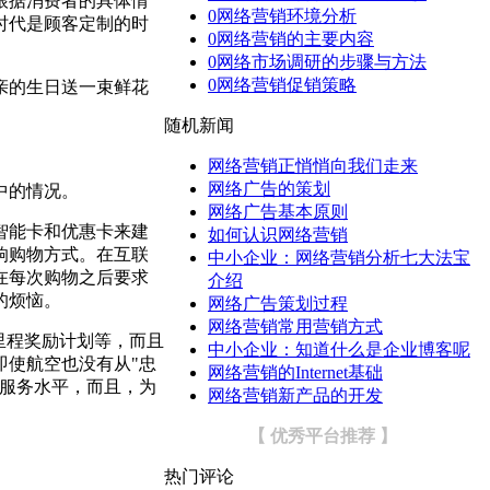
根据消费者的具体情
0
网络营销环境分析
时代是顾客定制的时
0
网络营销的主要内容
0
网络市场调研的步骤与方法
0
网络营销促销策略
亲的生日送一束鲜花
随机新闻
网络营销正悄悄向我们走来
网络广告的策划
中的情况。
网络广告基本原则
智能卡和优惠卡来建
如何认识网络营销
响购物方式。在互联
中小企业：网络营销分析七大法宝
在每次购物之后要求
介绍
的烦恼。
网络广告策划过程
网络营销常用营销方式
里程奖励计划等，而且
中小企业：知道什么是企业博客呢
即使航空也没有从"忠
网络营销的Internet基础
和服务水平，而且，为
网络营销新产品的开发
【 优秀平台推荐 】
热门评论