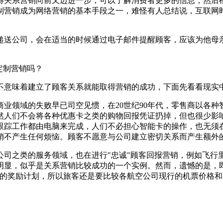
关系营销向前又迈进一步，可以了解消费者更多的信息，然后
制营销成为网络营销的基本手段之一，难怪有人总结说，互联网
送公司，会在适当的时候通过电子邮件提醒顾客，应该为他母
定制营销吗？
意味着建立了顾客关系就能取得营销的成功，下面先看看现实
领域的失败早已司空见惯，在20世纪90年代，零售商以各种
然人们不会将各种优惠卡之类的购物回报凭证扔掉，但也很少影
跟踪工作都由电脑来完成，人们不必担心智能卡的操作，也无须
销不产生任何烦恼。顾客不愿意与公司建立密切关系而产生额外
之类的服务领域，也在进行"忠诚"顾客回报营销，例如飞行
明显，似乎是关系营销比较成功的一个实例。然而，遗憾的是，
似的奖励计划，所以旅客还是要比较各航空公司现行的机票价格