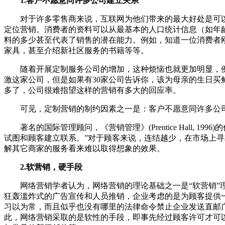
1.客户不愿意同许多公司建立关系
对于许多零售商来说，互联网为他们带来的最大好处是可以
定位营销。消费者的资料可以从最基本的人口统计信息（如年
料的多少甚至代表了销售的潜在能力。例如，知道一位消费者
家具，甚至介绍新社区服务的书籍等等。
随着开展定制服务公司的增加，这种烦恼也就更加明显，例
激这家公司，但是如果有30家公司告诉你，该为母亲的生日
多了，公司很难指望这样的营销有多大的回应率。
可见，定制营销的制约因素之一是：客户不愿意同许多公
著名的国际管理顾问，《营销管理》(Prentice Hall, 
试图和顾客建立联系。”对于顾客来说，连结越少，在市场上
解其它商家的服务看来难以取得想象的效果。
2.软营销，硬手段
网络营销学者认为，网络营销的理论基础之一是“软营销”理
狂轰滥炸式的广告宣传和人员推销，企业考虑的是为顾客提供
习以为常，而且似乎也没有哪里的法律命令禁止企业发送直邮
此，网络营销采取的是软性的手段，即事先经过顾客许可才可