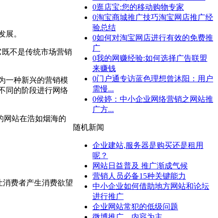
0
逛店宝:您的移动购物专家
0
淘宝商城推广技巧淘宝网店推广经
验总结
发展。
0
如何对淘宝网店进行有效的免费推
广
它既不是传统市场营销
0
我的网赚经验:如何选择广告联盟
来赚钱
0
门户通专访蓝色理想曾沐阳：用户
为一种新兴的营销模
需慢...
择不同的阶段进行网络
0
侯婷：中小企业网络营销之网站推
广方...
的网站在浩如烟海的
随机新闻
。
企业建站,服务器是购买还是租用
呢？
网站日益普及 推广渐成气候
营销人员必备15种关键能力
让消费者产生消费欲望
中小企业如何借助地方网站和论坛
进行推广
企业网站常犯的低级问题
微博推广，内容为主