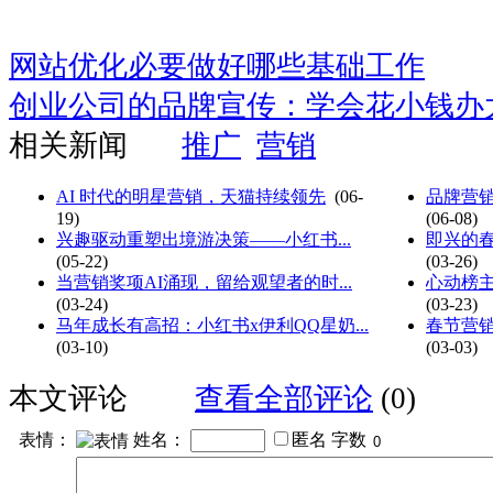
网站优化必要做好哪些基础工作
创业公司的品牌宣传：学会花小钱办
相关新闻
推广
营销
AI 时代的明星营销，天猫持续领先
(06-
品牌营销
19)
(06-08)
兴趣驱动重塑出境游决策——小红书...
即兴的春
(05-22)
(03-26)
当营销奖项AI涌现，留给观望者的时...
心动榜主
(03-24)
(03-23)
马年成长有高招：小红书x伊利QQ星奶...
春节营销
(03-10)
(03-03)
本文评论
查看全部评论
(0)
表情：
姓名：
匿名
字数