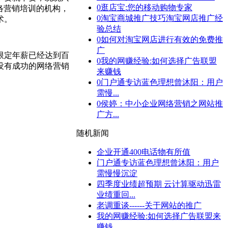
0
逛店宝:您的移动购物专家
络营销培训的机构，
0
淘宝商城推广技巧淘宝网店推广经
术。
验总结
0
如何对淘宝网店进行有效的免费推
广
限定年薪已经达到百
0
我的网赚经验:如何选择广告联盟
没有成功的网络营销
来赚钱
0
门户通专访蓝色理想曾沐阳：用户
需慢...
0
侯婷：中小企业网络营销之网站推
广方...
随机新闻
企业开通400电话物有所值
门户通专访蓝色理想曾沐阳：用户
需慢慢沉淀
四季度业绩超预期 云计算驱动迅雷
业绩重回...
老调重谈------关于网站的推广
我的网赚经验:如何选择广告联盟来
赚钱