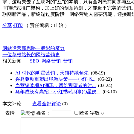
掌，这就失去了互联网的“互”的本质，只有全网民共同参与互
“呼吸”式推广架构，加上好的创意策划，才能近乎完美的营
联网新产品，新终端过度阶段，网络营销人需要沉淀，迎接新
分享
打印
（ 责任编辑：山治 ）
网站运营新思路一捆绑的魔力
一位草根站长的网络营销史
相关新闻
SEO
网络营销
营销
AI 时代的明星营销，天猫持续领先
(06-19)
兴趣驱动重塑出境游决策——小红书...
(05-22)
当营销奖项AI涌现，留给观望者的时...
(03-24)
马年成长有高招：小红书x伊利QQ星奶...
(03-10)
本文评论
查看全部评论
(0)
表情：
姓名：
匿名
字数