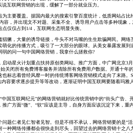
以说互联网营销的出现，缓解了一部分就业压力。
为主要覆盖。据国内最大的搜索引擎百度统计，低质网站占比约7
同质内容，并出现文不对题、采集不全、诱导用户点击等多种现象
点仅仅占到1/4，互联网生态明显失衡。
猖獗，大量的诱导链接，牛头不对马嘴的生生欺骗网民。网络
卖萌化的传播方式，吸引了一大部分的眼球。从美女暴露发展到
弱弱的问一句中国网络营销，我拿什么拯救你?
启动星火计划重点扶持原创类网站。推广方面，中广网北京3月
)开始关闭所有免费博客服务并清除所有免费用户数据。开通十年
这也标志着曾经风靡一时的传统博客网络营销模式走向了末路。S
，网站内容要求逐步提升等等改动，逐渐证明中国互联网要随着玛雅
“中国互联网纪元”的网络营销就好比传统营销中的“街头广告、
，推广方面“微”、“软”应该是主导，自身方面应该沉淀下来，重
题仁者见仁智者见智。但是不得不承认，网络营销要的是“活
何一种网络传播都会很快走到尽头，回望过去的网络营销十之八