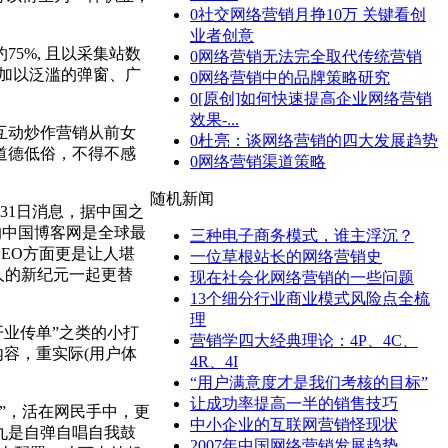
0
社交网络营销月挣10万 关键看创
业者创意
5%, 且以采集站数
0
网络营销无法完全取代传统营销
，加以泛滥的弹窗、广
0
网络营销中的品牌策略研究
0
[原创]如何快速提高企业网络营销
效果-...
互动炒作营销从前女
0
杜亮：谈网络营销的四大发展趋势
道德低俗，不得不感
0
网络营销渠道策略
随机新闻
31日消息，据中国之
的中国博客网是全球最
三种电子商务模式，谁主浮沉？
EO方面更是让人堪
一位草根站长的网络营销史
人的新纪元一起更替
现在社会化网络营销的一些问题
13个细分行业商业模式风险点全梳
理
开业传单”之类的小打
营销学四大经典理论：4P、4C、
内容，重实际(用户体
4R、4I
“用户满意度才是我们考核的目标”
让成功率提高一半的销售技巧
”，活在网民手中，更
中小企业的互联网营销怪现状
九是自弹自唱自我鼓
2007年中国网络营销发展趋势