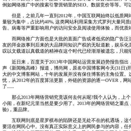
例如网络推广中的搜索引擎营销里的SEO、数据竞价等等。可
但是，之前几年一直到2012年，中国互联网始终以低质网站
量较为集中，占比约40%, 这类网站利用采集方式罗列大量
告、病毒等严重影响用户的访问安全及阅读使用体验，而优质站
而网络推广方面也是大批的直面广告或者低劣的隐广告泛滥
友的拜金故事到后来的大品牌间知识产权的无耻道歉，娱乐化
叹以文载道以真载道的精神在这个时代已经渐渐被遗忘，只能
近日来，百度关于2013年中国网站运营发展趋势报告指出，
声《新闻晚高峰》报道，博尚网，原名中国博客网今天(31日
大的中文博客网站，十年的发展并没有保住博客的主角位置。
忧，从2012年的百度算法更新，外链的资源的逐一OVER
了......
那么2013年网络营销究竟该何去何从呢?我个人认为，上个
小闹，在新纪元里当然是要少用了。2013年的网络营销之重点
验)，重品牌。
互联网到底是星罗棋布的陷阱还是无处不在的机遇场，这个问
要活在网民心中。没有真正实际意义上的网民参与的内容，任