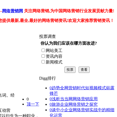
-
网络营销网
关注网络营销,为中国网络营销行业发展贡献力量!
您提供最新,最全,最好的网络营销资讯!欢迎大家推荐营销资讯！
投票调查
你认为我们应该在哪方面改进?
网站美工
资讯内容
新闻模式
投票
查看
Digg排行
0
趋势全网营销时代短视频模式崭露
锋芒
名词。经
0
浅析当当网网络营销应用
0
顶一下
0
旅游企业网络营销之探究
0
谈中小企业网络营销实战中的精细
互动营
化运营
可以衍生为一种职业，