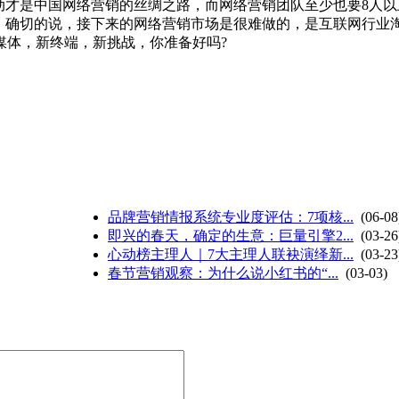
动才是中国网络营销的丝绸之路，而网络营销团队至少也要8人
销。确切的说，接下来的网络营销市场是很难做的，是互联网行业
媒体，新终端，新挑战，你准备好吗?
品牌营销情报系统专业度评估：7项核...
(06-08
即兴的春天，确定的生意：巨量引擎2...
(03-26
心动榜主理人｜7大主理人联袂演绎新...
(03-23
春节营销观察：为什么说小红书的“...
(03-03)