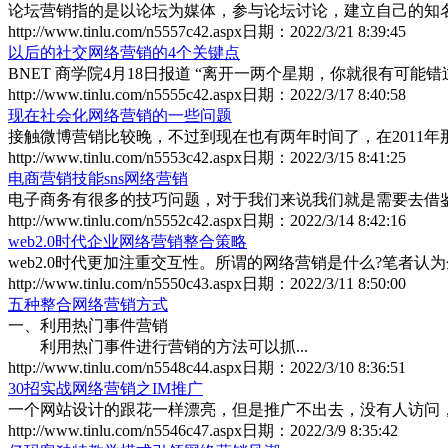
论坛营销指的是以论坛为媒体，参与论坛讨论，建立自己的知名度
http://www.tinlu.com/n5557c42.aspx
日期：
2022/3/21 8:39:45
以后的社交网络营销的4个关键点
BNET 商学院4月18日报道 “离开一两个星期，你就很有可能错过.
http://www.tinlu.com/n5555c42.aspx
日期：
2022/3/17 8:40:58
现在社会化网络营销的一些问题
接触微博营销比较晚，不过到现在也有两年时间了，在2011年那会
http://www.tinlu.com/n5553c42.aspx
日期：
2022/3/15 8:41:25
电商营销技能sns网络营销
电子商务有很多的技巧问题，对于我们来说我们就是需要去借鉴一
http://www.tinlu.com/n5552c42.aspx
日期：
2022/3/14 8:42:16
web2.0时代企业网络营销整合策略
web2.0时代更加注重交互性。所谓的网络营销是什么?笔者认为企
http://www.tinlu.com/n5550c43.aspx
日期：
2022/3/11 8:50:00
五种整合网络营销方式
一、利用热门事件营销
利用热门事件进行营销的方法可以抓...
http://www.tinlu.com/n5548c44.aspx
日期：
2022/3/10 8:36:51
30招实战网络营销之IM推广
一个网站设计的跟花一样漂亮，但是推广不出去，没有人访问，没
http://www.tinlu.com/n5546c47.aspx
日期：
2022/3/9 8:35:42