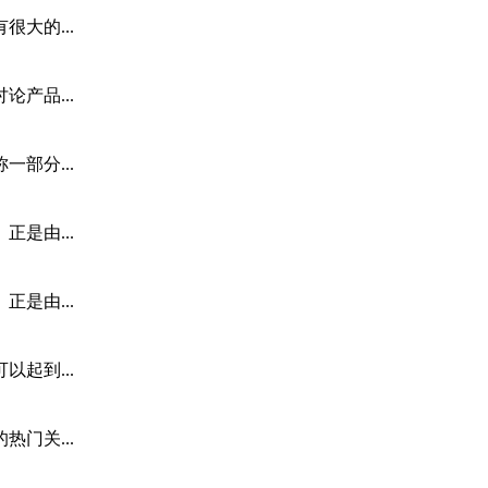
大的...
产品...
部分...
是由...
是由...
起到...
门关...