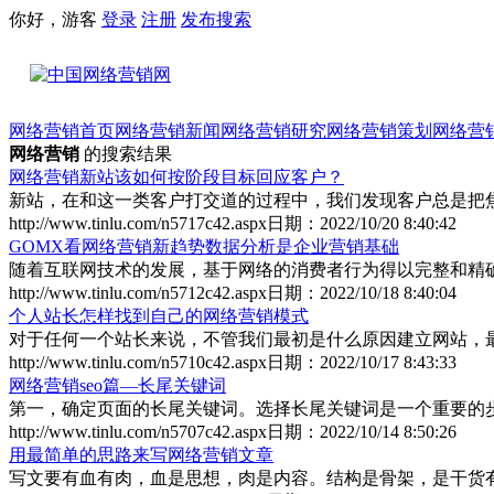
你好，游客
登录
注册
发布
搜索
网络营销首页
网络营销新闻
网络营销研究
网络营销策划
网络营
网络营销
的搜索结果
网络营销新站该如何按阶段目标回应客户？
新站，在和这一类客户打交道的过程中，我们发现客户总是把焦点
http://www.tinlu.com/n5717c42.aspx
日期：
2022/10/20 8:40:42
GOMX看网络营销新趋势数据分析是企业营销基础
随着互联网技术的发展，基于网络的消费者行为得以完整和精确呈
http://www.tinlu.com/n5712c42.aspx
日期：
2022/10/18 8:40:04
个人站长怎样找到自己的网络营销模式
对于任何一个站长来说，不管我们最初是什么原因建立网站，最终
http://www.tinlu.com/n5710c42.aspx
日期：
2022/10/17 8:43:33
网络营销seo篇—长尾关键词
第一，确定页面的长尾关键词。选择长尾关键词是一个重要的步骤
http://www.tinlu.com/n5707c42.aspx
日期：
2022/10/14 8:50:26
用最简单的思路来写网络营销文章
写文要有血有肉，血是思想，肉是内容。结构是骨架，是干货有没