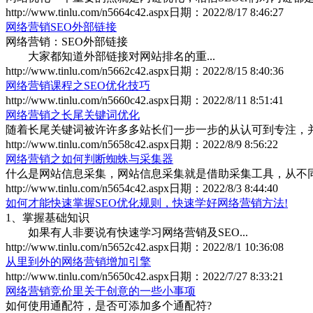
http://www.tinlu.com/n5664c42.aspx
日期：
2022/8/17 8:46:27
网络营销SEO外部链接
网络营销：SEO外部链接
大家都知道外部链接对网站排名的重...
http://www.tinlu.com/n5662c42.aspx
日期：
2022/8/15 8:40:36
网络营销课程之SEO优化技巧
http://www.tinlu.com/n5660c42.aspx
日期：
2022/8/11 8:51:41
网络营销之长尾关键词优化
随着长尾关键词被许许多多站长们一步一步的从认可到专注，并且
http://www.tinlu.com/n5658c42.aspx
日期：
2022/8/9 8:56:22
网络营销之如何判断蜘蛛与采集器
什么是网站信息采集，网站信息采集就是借助采集工具，从不同的
http://www.tinlu.com/n5654c42.aspx
日期：
2022/8/3 8:44:40
如何才能快速掌握SEO优化规则，快速学好网络营销方法!
1、掌握基础知识
如果有人非要说有快速学习网络营销及SEO...
http://www.tinlu.com/n5652c42.aspx
日期：
2022/8/1 10:36:08
从里到外的网络营销增加引擎
http://www.tinlu.com/n5650c42.aspx
日期：
2022/7/27 8:33:21
网络营销竞价里关于创意的一些小事项
如何使用通配符，是否可添加多个通配符?