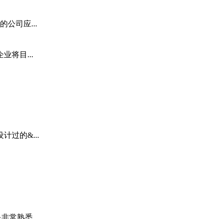
公司应...
将目...
过的&...
常熟悉...