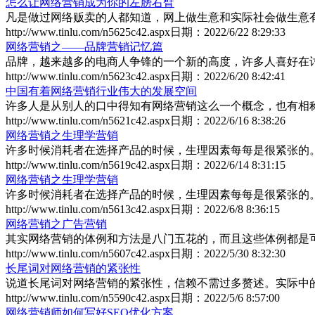
怎么让网络营销成为你的左膀右臂
凡是做过网络贩卖的人都知道，网上做生意和实际社会做生意有很
http://www.tinlu.com/n5625c42.aspx
日期：
2022/6/22 8:29:33
网络营销之——品牌营销记忆篇
品牌，越来越多的电商人争锋的一个新的高度，许多人喜好在讨论
http://www.tinlu.com/n5623c42.aspx
日期：
2022/6/20 8:42:41
中国有着网络营销行业伟大的发展空间
许多人是从别人的口中得知有网络营销这么一个概念，也有相称一
http://www.tinlu.com/n5621c42.aspx
日期：
2022/6/16 8:38:26
网络营销之生理学营销
许多时候消耗者在选择产品的时候，生理因素每每是很紧张的。正
http://www.tinlu.com/n5619c42.aspx
日期：
2022/6/14 8:31:15
网络营销之生理学营销
许多时候消耗者在选择产品的时候，生理因素每每是很紧张的。正
http://www.tinlu.com/n5613c42.aspx
日期：
2022/6/8 8:36:15
网络营销之广告营销
其实网络营销的体例和方法是八门五花的，而且这些体例都是可以
http://www.tinlu.com/n5607c42.aspx
日期：
2022/5/30 8:32:30
长尾词对网络营销的紧张性
说道长尾词对网络营销的紧张性，信赖不需过多赘述。实际中的热
http://www.tinlu.com/n5590c42.aspx
日期：
2022/5/6 8:57:00
网络营销师如何写好SEO优化方案