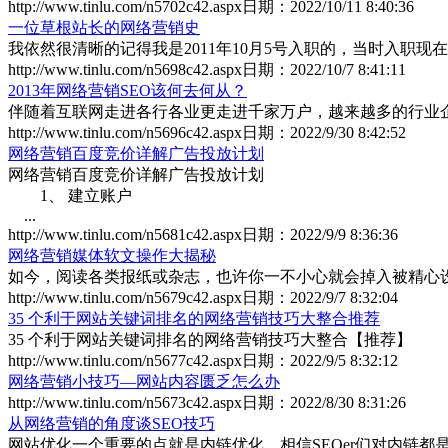
http://www.tinlu.com/n5702c42.aspx
日期：
2022/10/11 8:40:36
一位草根站长的网络营销史
我依然很清晰的记得我是2011年10月5号入职的，当时入职现在的
http://www.tinlu.com/n5698c42.aspx
日期：
2022/10/7 8:41:11
2013年网络营销SEO该何去何从？
伴随着互联网走进各行各业更走进千家万户，越来越多的行业企业
http://www.tinlu.com/n5696c42.aspx
日期：
2022/9/30 8:42:52
网络营销百度竞价详解广告投放计划
网络营销百度竞价详解广告投放计划
1、 建立账户
...
http://www.tinlu.com/n5681c42.aspx
日期：
2022/9/9 8:36:36
网络营销媒体软文操作大揭秘
如今，阅读各类报纸或杂志，也许你一不小心就会掉入被精心设计
http://www.tinlu.com/n5679c42.aspx
日期：
2022/9/7 8:32:04
35 个利于网站关键词排名的网络营销技巧大整合推荐
35 个利于网站关键词排名的网络营销技巧大整合【推荐】
http://www.tinlu.com/n5677c42.aspx
日期：
2022/9/5 8:32:12
网络营销小技巧—网站内容匮乏怎么办
http://www.tinlu.com/n5673c42.aspx
日期：
2022/8/30 8:31:26
从网络营销的角度谈SEO技巧
网站优化一个重要的点就是内链优化，相信SEOer们对内链都是非