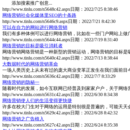
添加搜索推广创意...
http://www.tinlu.com/n5648c42.aspx
日期：
2022/7/25 8:38:46
网络营销社会化媒体里SEO的十条路
http://www.tinlu.com/n5646c9.aspx
日期：
2022/7/21 8:42:30
可以在自力的网站进行网络营销
我们有多种体例可以进行网络营销，比如在一些门户网站上做广告
http://www.tinlu.com/n5644c44.aspx
日期：
2022/7/19 8:31:40
网络营销的目标是吸引消耗者
网络营销网络营销是一种新型的营销运动，网络营销的目标是吸引
http://www.tinlu.com/n5640c42.aspx
日期：
2022/7/13 8:38:44
大数据时代的网络营销革命
一场人类历史上从未有过的庞大商业变革正发生在我们面前目今，
http://www.tinlu.com/n5636c42.aspx
日期：
2022/7/7 8:33:29
网络营销的隐秘一
随着时代的发展，如今互联网已经普及到家家户户，关于网络营销
http://www.tinlu.com/n5631c42.aspx
日期：
2022/6/30 8:34:38
网络营销使人们的生活变得更快捷
许多在校大门生对于网络的运用是特别很是普遍的，可能天天会有4
http://www.tinlu.com/n5629c42.aspx
日期：
2022/6/28 8:42:32
网络营销之广告植入
http://www.tinlu.com/n5627c42.aspx
日期：
2022/6/24 8:35:38