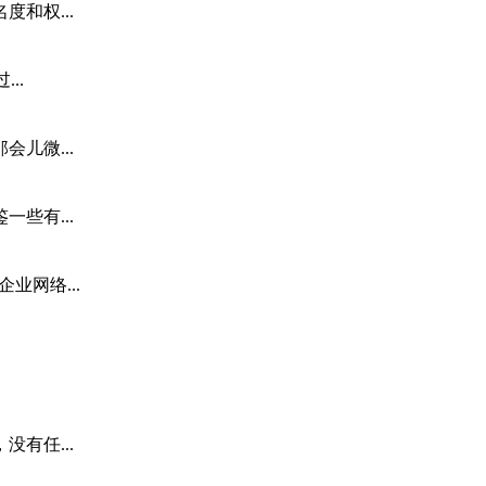
和权...
..
儿微...
些有...
业网络...
有任...