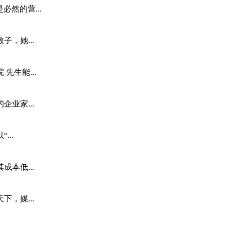
然的营...
，她...
生能...
业家...
..
本低...
，媒...