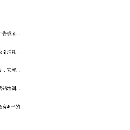
或者...
消耗...
它就...
培训...
0%的...