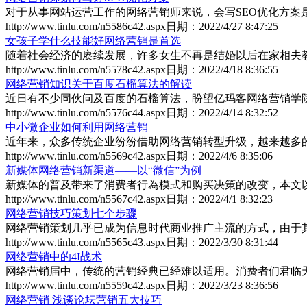
对于从事网站运营工作的网络营销师来说，会写SEO优化方案是必
http://www.tinlu.com/n5586c42.aspx
日期：
2022/4/27 8:47:25
女孩子学什么技能好网络营销是首选
随着社会经济的赓续发展，许多女生不再是结婚以后在家相夫教子
http://www.tinlu.com/n5578c42.aspx
日期：
2022/4/18 8:36:55
网络营销知识关于百度石榴算法的解读
近日有不少同伙问及百度的石榴算法，盼望亿玛客网络营销学院 先
http://www.tinlu.com/n5576c44.aspx
日期：
2022/4/14 8:32:52
中小微企业如何利用网络营销
近年来，众多传统企业纷纷借助网络营销转型升级，越来越多的企
http://www.tinlu.com/n5569c42.aspx
日期：
2022/4/6 8:35:06
新媒体网络营销新渠道——以“微信”为例
新媒体的普及带来了消费者行為模式和购买决策的改变，本文以“.
http://www.tinlu.com/n5567c42.aspx
日期：
2022/4/1 8:32:23
网络营销技巧策划七个步骤
网络营销策划几乎已成为信息时代商业推广主流的方式，由于其成
http://www.tinlu.com/n5565c43.aspx
日期：
2022/3/30 8:31:44
网络营销中的4I战术
网络营销届中，传统的营销经典已经难以适用。消费者们君临天下
http://www.tinlu.com/n5559c42.aspx
日期：
2022/3/23 8:36:56
网络营销 浅谈论坛营销五大技巧