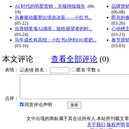
AI 时代的明星营销，天猫持续领先
(06-
品牌营销
19)
(06-08)
兴趣驱动重塑出境游决策——小红书...
即兴的春
(05-22)
(03-26)
当营销奖项AI涌现，留给观望者的时...
心动榜主
(03-24)
(03-23)
马年成长有高招：小红书x伊利QQ星奶...
春节营销
(03-10)
(03-03)
本文评论
查看全部评论
(0)
表情：
姓名：
匿名
字数
点评：
同意评论声明
发表
文中出现的商标属于其合法持有人.本站所刊载文章
关于我们
版权声明