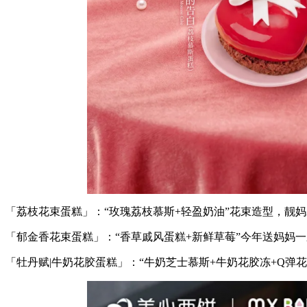
「荔枝花束蛋糕」：“玫瑰荔枝慕斯+轻盈奶油”花束造型，靓
「郁金香花束蛋糕」：“香草戚风蛋糕+新鲜草莓”今年送妈妈一
「牡丹赋|牛奶花胶蛋糕」：“牛奶芝士慕斯+牛奶花胶冻+Q弹