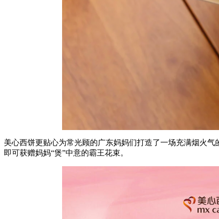
美心西饼更贴心为常光顾的广东妈妈们打造了一场充满烟火气
即可获赠妈妈“煲”中意的霸王花束。