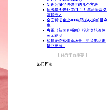
新创公司促进销售的几个方法
顶级猎头奔赴厦门 百万年薪争网络
营销专才
全面解读企业400电话热线的前世今
生
央视《新闻直播间》报道赛轮液体
黄金轮胎
构建宠物营销新场景，抖音电商走
进亚宠展...
【 优秀平台推荐 】
热门评论