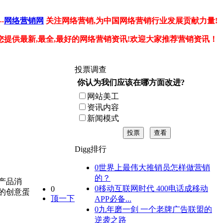
-
网络营销网
关注网络营销,为中国网络营销行业发展贡献力量!
您提供最新,最全,最好的网络营销资讯!欢迎大家推荐营销资讯！
投票调查
你认为我们应该在哪方面改进?
网站美工
资讯内容
新闻模式
投票
查看
Digg排行
0
世界上最伟大推销员怎样做营销
的？
产品消
0
移动互联网时代 400电话成移动
0
的创意蛋
顶一下
APP必备...
0
九年磨一剑 一个老牌广告联盟的
逆袭之路