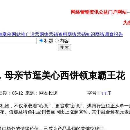
网络营销资讯公益门户网站---
为
销案例
网站推广运营
网络营销资料
网络营销知识
网络调查报告
标题
内容
搜 索
，母亲节逛美心西饼领束霸王花
期：05-12 来源：网友投递
字号：
T
T
T
礼物，不仅承载着“心意”，更追求“新意”。烘焙行业也正从单一
鲜花、蛋糕及特色礼品销售额同比上涨超30%，其中融合鲜花元素
提供额外的情绪价值，已成为产品营销的关键突破口。