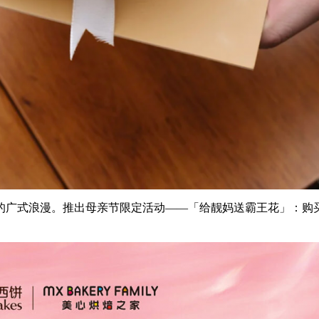
的广式浪漫。推出母亲节限定活动——「给靓妈送霸王花」：购