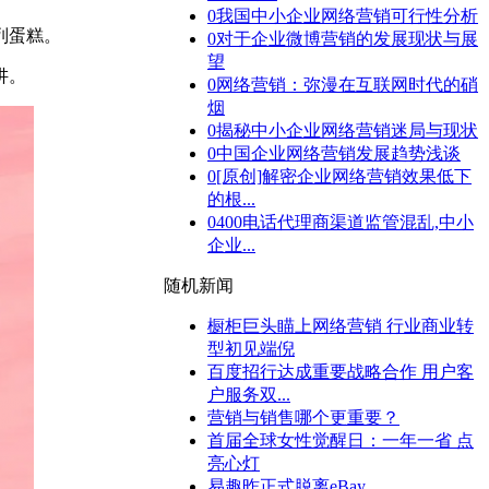
0
我国中小企业网络营销可行性分析
列蛋糕。
0
对于企业微博营销的发展现状与展
望
讲。
0
网络营销：弥漫在互联网时代的硝
烟
0
揭秘中小企业网络营销迷局与现状
0
中国企业网络营销发展趋势浅谈
0
[原创]解密企业网络营销效果低下
的根...
0
400电话代理商渠道监管混乱,中小
企业...
随机新闻
橱柜巨头瞄上网络营销 行业商业转
型初见端倪
百度招行达成重要战略合作 用户客
户服务双...
营销与销售哪个更重要？
首届全球女性觉醒日：一年一省 点
亮心灯
易趣昨正式脱离eBay