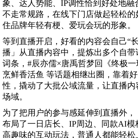
象、达人势能、IP调性恰到好处地融
不走常规路，在线下门店做起轻松的
住品牌年轻有梗、爱玩会玩的形象。
等到直播开启，好看的内容会自己“长
播」从直播内容中，提炼出多个自带
词条，#辰亦儒×唐禹哲梦回《终极一
烹鲜香活鱼 等话题相继出圈，靠着
性，撬动了大批公域流量，让直播内
场域。
为了把用户的参与感延伸到直播外，
布局了一日店长、IP周边、同款AI
高趣味的互动玩法，普通人都能轻松