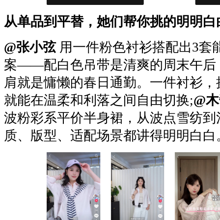
从单品到平替，她们帮你挑的明明白
@张小弦
用一件粉色衬衫搭配出3套
案——配白色吊带是清爽的周末午后
肩就是慵懒的春日通勤。一件衬衫，
就能在温柔和利落之间自由切换;
@
波粉彩系平价半身裙，从波点雪纺到
质、版型、适配场景都讲得明明白白