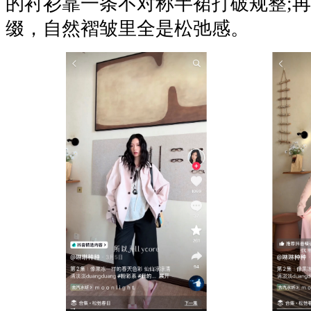
的衬衫靠一条不对称半裙打破规整;
缀，自然褶皱里全是松弛感。