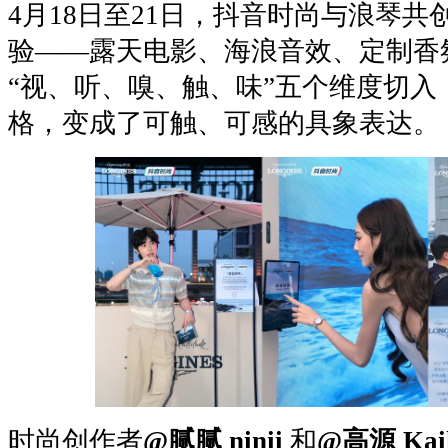
4月18日至21日，抖音时尚与浪琴
验——露天电影、海浪音效、定制香氛、粉
“视、听、嗅、触、味”五个维度切入
格，变成了可触、可感的具象表达。
时尚创作者
@腻腻 ninii
和
@高源 Kai