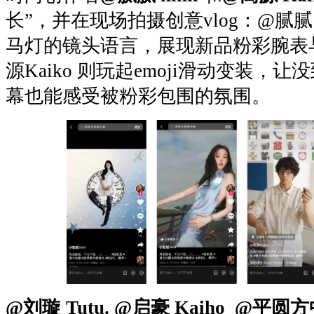
长”，并在现场拍摄创意vlog：@腻腻 n
马灯的镜头语言，展现新品粉彩腕表
源Kaiko 则玩起emoji滑动变装，
幕也能感受被粉彩包围的氛围。
@刘璇 Tutu. @启豪 Kaiho @平圆方