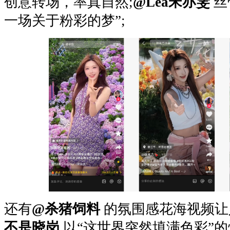
创意转场，率真自然;
@Lea宋亦雯
丝
一场关于粉彩的梦”;
还有
@杀猪饲料
的氛围感花海视频让
不是晓岗
以“这世界突然填满色彩”