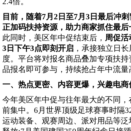
2.4倍。
目前，随着
7
月
2
日至
7
月
3
日最后冲刺
正加码扶持资源，助力商家抓住最后
此同时，美区年中促结束后，
周促活
3
日下午
3
点即刻开启
，承接独立日长
度。平台将对报名商品叠加专项扶持
品报名即可参与，持续抢占年中流量
一、热点更密、内容更爆，兴趣电商
今年美区年中促与往年最大的不同，
前集中。6月世界顶级足球赛事时隔3
运动装备、观赛周边、派对用品等泛