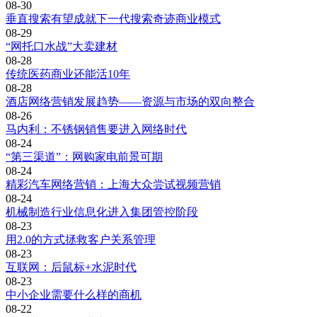
08-30
垂直搜索有望成就下一代搜索奇迹商业模式
08-29
“网托口水战”大卖建材
08-28
传统医药商业还能活10年
08-28
酒店网络营销发展趋势——资源与市场的双向整合
08-26
马内利：不锈钢销售要进入网络时代
08-24
“第三渠道”：网购家电前景可期
08-24
精彩汽车网络营销：上海大众尝试视频营销
08-24
机械制造行业信息化进入集团管控阶段
08-23
用2.0的方式拯救客户关系管理
08-23
互联网：后鼠标+水泥时代
08-23
中小企业需要什么样的商机
08-22