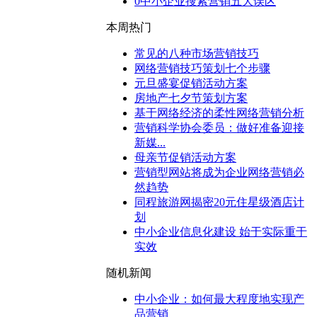
0
中小企业搜索营销五大误区
本周热门
常见的八种市场营销技巧
网络营销技巧策划七个步骤
元旦盛宴促销活动方案
房地产七夕节策划方案
基于网络经济的柔性网络营销分析
营销科学协会委员：做好准备迎接
新媒...
母亲节促销活动方案
营销型网站将成为企业网络营销必
然趋势
同程旅游网揭密20元住星级酒店计
划
中小企业信息化建设 始于实际重于
实效
随机新闻
中小企业：如何最大程度地实现产
品营销