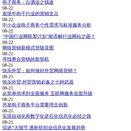
电子商务：白酒业之钱途
08-22
发现牛肉干行业的营销支点
08-22
中小企业电子商务个性需求与标准服务分析
08-22
“中国行业网联盟计划”能否解行业网站之困？
08-22
网络营销新模式登陆灵图
08-21
寻找整合营销的新契机
08-21
快乐外贸：如何做好外贸网络营销？
08-21
快乐外贸:外贸营销必备之七种武器
08-21
从简单供求到全面服务 互联网服务全面升级
08-21
开发电子商务平台需要理念创新
08-21
实现自动化和数字化是石化信息化必经之路
08-21
综述7大细节 透析纺织业信息化发展趋势