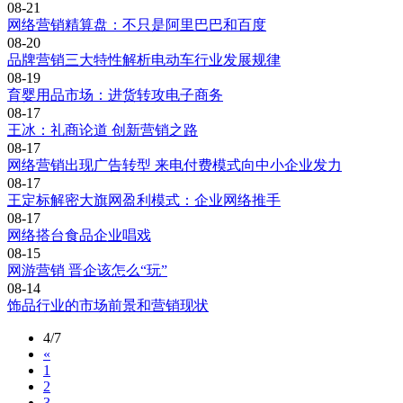
08-21
网络营销精算盘：不只是阿里巴巴和百度
08-20
品牌营销三大特性解析电动车行业发展规律
08-19
育婴用品市场：进货转攻电子商务
08-17
王冰：礼商论道 创新营销之路
08-17
网络营销出现广告转型 来电付费模式向中小企业发力
08-17
王定标解密大旗网盈利模式：企业网络推手
08-17
网络搭台食品企业唱戏
08-15
网游营销 晋企该怎么“玩”
08-14
饰品行业的市场前景和营销现状
4/7
«
1
2
3