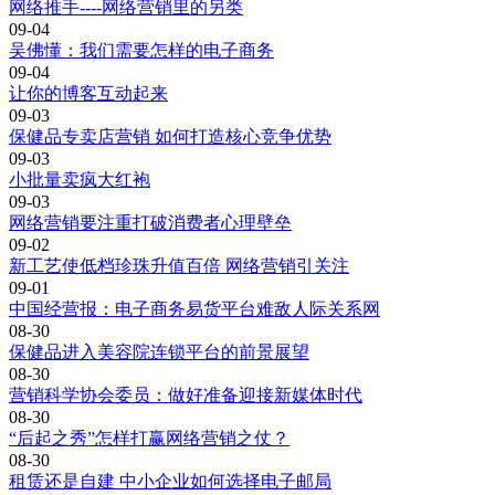
网络推手----网络营销里的另类
09-04
吴佛懂：我们需要怎样的电子商务
09-04
让你的博客互动起来
09-03
保健品专卖店营销 如何打造核心竞争优势
09-03
小批量卖疯大红袍
09-03
网络营销要注重打破消费者心理壁垒
09-02
新工艺使低档珍珠升值百倍 网络营销引关注
09-01
中国经营报：电子商务易货平台难敌人际关系网
08-30
保健品进入美容院连锁平台的前景展望
08-30
营销科学协会委员：做好准备迎接新媒体时代
08-30
“后起之秀”怎样打赢网络营销之仗？
08-30
租赁还是自建 中小企业如何选择电子邮局