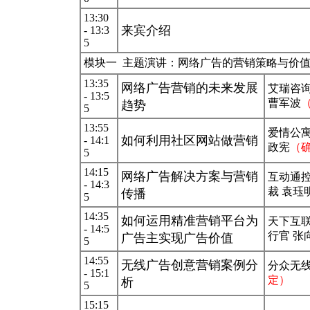
13:30
来宾介绍
- 13:3
5
模块一 主题演讲：网络广告的营销策略与价
13:35
网络广告营销的未来发展
艾瑞咨
- 13:5
曹军波
趋势
5
13:55
爱情公寓
如何利用社区网站做营销
- 14:1
政宪
（
5
14:15
网络广告解决方案与营销
互动通
- 14:3
裁 袁珏
传播
5
14:35
如何运用精准营销平台为
天下互
- 14:5
行官 张
广告主实现广告价值
5
14:55
无线广告创意营销案例分
分众无线
- 15:1
定）
析
5
15:15