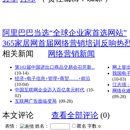
阿里巴巴当选“全球企业家首选网站”
365家居网首届网络营销培训反响热
相关新闻
网络营销新闻
第102届中国进出口商品交易会召开新...
网上冒出
(10-14)
我国电
经济+电子信息+管理+商贸……+前沿
(10-03)
(10-04)
江志强
中国互联网企业迈入百亿美元时代
(10-
网络化难
02)
(09-28)
互联网广告面临变局
(09-28)
本文评论
查看全部评论
(0)
表情：
姓名：
匿名
字数