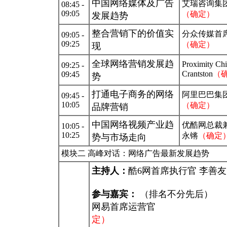
中国网络媒体及广告
艾瑞咨询集
08:45 -
09:05
（确定）
发展趋势
整合营销下的价值实
分众传媒首
09:05 -
09:25
（确定）
现
全球网络营销发展趋
Proximity Ch
09:25 -
Crantston
（
09:45
势
打通电子商务的网络
阿里巴巴集
09:45 -
10:05
（确定）
品牌营销
中国网络视频产业趋
优酷网总裁
10:05 -
10:25
永锵
（确定
势与市场走向
模块二 高峰对话：网络广告最新发展趋势
主持人：
酷6网首席执行官 李善友
参与嘉宾：
（排名不分先后）
网易首席运营官 
定）