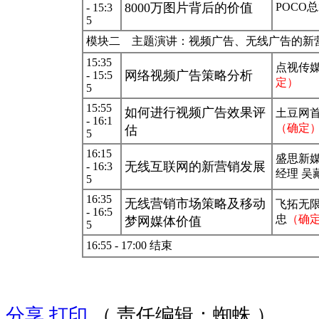
8000万图片背后的价值
POCO
- 15:3
5
模块二 主题演讲：视频广告、无线广告的新
15:35
点视传媒
网络视频广告策略分析
- 15:5
定）
5
15:55
如何进行视频广告效果评
土豆网首
- 16:1
（确定
估
5
16:15
盛思新
无线互联网的新营销发展
- 16:3
经理 吴
5
16:35
无线营销市场策略及移动
飞拓无限
- 16:5
忠
（确
梦网媒体价值
5
16:55 - 17:00 结束
分享
打印
（ 责任编辑：蜘蛛 ）