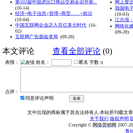
第102届中国进出口商品交易会召开新...
网上冒出
(10-14)
我国电
经济+电子信息+管理+商贸……+前沿
(10-03)
(10-04)
江志强
中国互联网企业迈入百亿美元时代
(10-
网络化难
02)
(09-28)
互联网广告面临变局
(09-28)
本文评论
查看全部评论
(0)
表情：
姓名：
匿名
字数
点评：
同意评论声明
发表
文中出现的商标属于其合法持有人.本站所刊载文章
关于我们
版权声明
Coryright ©
网络营销网
2007
鲁I