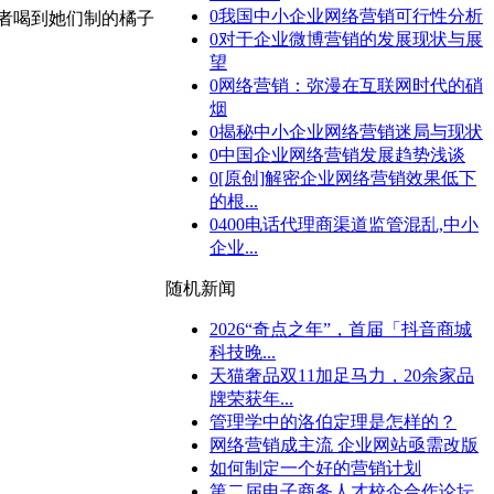
0
我国中小企业网络营销可行性分析
者喝到她们制的橘子
0
对于企业微博营销的发展现状与展
望
0
网络营销：弥漫在互联网时代的硝
烟
0
揭秘中小企业网络营销迷局与现状
0
中国企业网络营销发展趋势浅谈
0
[原创]解密企业网络营销效果低下
的根...
0
400电话代理商渠道监管混乱,中小
企业...
随机新闻
2026“奇点之年”，首届「抖音商城
科技晚...
天猫奢品双11加足马力，20余家品
牌荣获年...
管理学中的洛伯定理是怎样的？
网络营销成主流 企业网站亟需改版
如何制定一个好的营销计划
第二届电子商务人才校企合作论坛