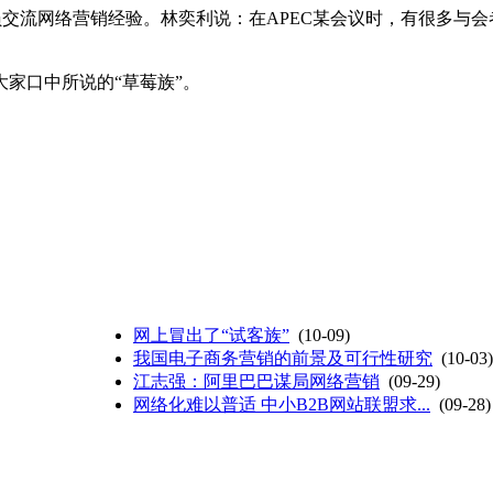
交流网络营销经验。林奕利说：在APEC某会议时，有很多与会
家口中所说的“草莓族”。
网上冒出了“试客族”
(10-09)
我国电子商务营销的前景及可行性研究
(10-03)
江志强：阿里巴巴谋局网络营销
(09-29)
网络化难以普适 中小B2B网站联盟求...
(09-28)