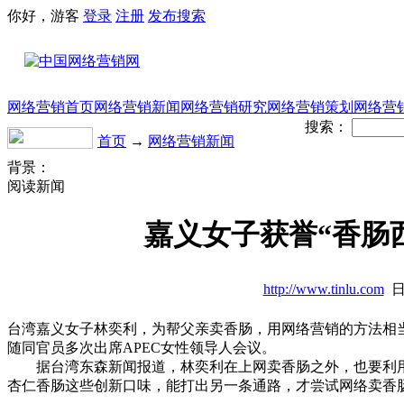
你好，游客
登录
注册
发布
搜索
网络营销首页
网络营销新闻
网络营销研究
网络营销策划
网络营
搜索：
首页
→
网络营销新闻
背景：
阅读新闻
嘉义女子获誉“香肠西
http://www.tinlu.com
日
台湾嘉义女子林奕利，为帮父亲卖香肠，用网络营销的方法相当
随同官员多次出席APEC女性领导人会议。
据台湾东森新闻报道，林奕利在上网卖香肠之外，也要利用
杏仁香肠这些创新口味，能打出另一条通路，才尝试网络卖香肠