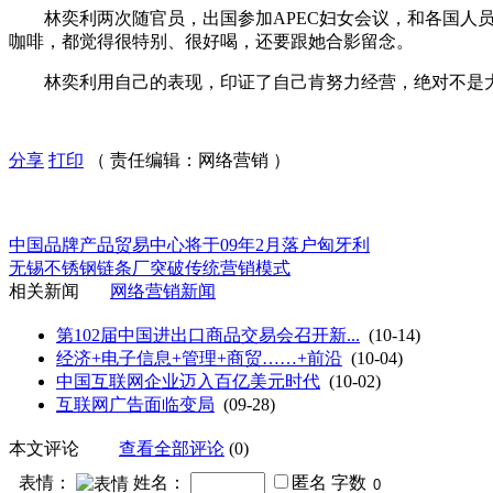
林奕利两次随官员，出国参加APEC妇女会议，和各国人员
咖啡，都觉得很特别、很好喝，还要跟她合影留念。
林奕利用自己的表现，印证了自己肯努力经营，绝对不是大
分享
打印
（ 责任编辑：网络营销 ）
中国品牌产品贸易中心将于09年2月落户匈牙利
无锡不锈钢链条厂突破传统营销模式
相关新闻
网络营销新闻
第102届中国进出口商品交易会召开新...
(10-14)
经济+电子信息+管理+商贸……+前沿
(10-04)
中国互联网企业迈入百亿美元时代
(10-02)
互联网广告面临变局
(09-28)
本文评论
查看全部评论
(0)
表情：
姓名：
匿名
字数