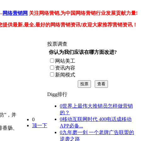
-
网络营销网
关注网络营销,为中国网络营销行业发展贡献力量!
您提供最新,最全,最好的网络营销资讯!欢迎大家推荐营销资讯！
投票调查
你认为我们应该在哪方面改进?
网站美工
资讯内容
新闻模式
投票
查看
Digg排行
0
世界上最伟大推销员怎样做营销
的？
坊”，并
0
移动互联网时代 400电话成移动
0
顶一下
APP必备...
啡香肠、
0
九年磨一剑 一个老牌广告联盟的
逆袭之路