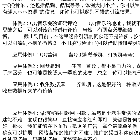
于QQ音乐，还包括酷狗、酷我等等，体例大同小异，你可以留
有缘人xxxx资源”的信息，如许都可以起到不错的引流结果。
体例2：QQ音乐免验证码评论 QQ音乐的地址，我就不
登陆之后，可以对该音乐进行评价，当然，有两点必要细致：
博。 截止到目前，在这里运作引流的同伙还不是许多，换句
可以引流到本身的微博;3、不用填写验证码(可以借助按键精灵
应用体例1：QQ营销 留QQ群(秒杀群、打折群等等)，
应用体例2：网盘赢利 任何一首歌，都不是自力的，喜好
手来区分，也可能是按照某一季度的比赛，总之，你可以把相
应用体例3：收集数据库 养鱼塘，这是很好的一种做法，
收集数据库来的有价值。
应用体例4：做淘宝客同款网 同款，虽然是个老生常谈的话
建站不难，变现也很简单，直接淘宝客红利即可，关键是如何
好，那么，我们能够在下面做同款网的广告，举个最简单的例子
确实可以扩展。 网络营销的推广并不难，推广的渠道和体例
作能否坚持，只要能坚持，网络营销并不难。