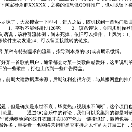
下淘宝秒杀群XXXXX，之类的信息做QQ群推广，也可以留下类
罗嗦了，大家搜索一下即可，进入之后，随机找到一首热门歌曲
 1、字数不能够超过120字; 2、该条评论，会同步到你登
话说，该种引流体例，尚未死掉，依旧可以操作，上风为：1、
等软件主动发送);4、可以留直接跳转的链接。
引某种有特别需求的流量，指导到本身的QQ或者腾讯微博。
某一首歌的用户，通常都会对某一类歌曲感爱好，这里说到的“
干的一些歌曲，打包上传到一些广告网盘。
前期大建数据库来源，后期红利会很方便，与其赚网盘的推广
题，但是确实是永世不衰，毕竟热点视频永不间断，这个项目
引流量。 通过QQ音乐中的评论，我们可以采集到的都是对
“黄渤春晚穿的这件衣服才卖180?”然后，链接也好，微博也罢
仍然许多，重要看一名网络营销师是否更持之以恒的去开展工作，