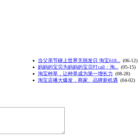
当父亲节碰上世界无脱发日 淘宝618...
(06-12)
妈妈的宝贝为妈妈的宝贝打call：淘...
(05-15)
淘宝种草，让种草成为第一增长力
(08-28)
淘宝店播大爆发，商家、品牌新机遇
(04-02)