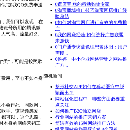
0
逛店宝:您的移动购物专家
似“加我QQ免费奉送
0
淘宝商城推广技巧淘宝网店推广经
验总结
，我们可以发现，在
0
如何对淘宝网店进行有效的免费推
陆账号所用的腾讯微
广
人气高、流量好;2、
0
我的网赚经验:如何选择广告联盟
来赚钱
0
门户通专访蓝色理想曾沐阳：用户
需慢...
0
侯婷：中小企业网络营销之网站推
类”，可能是按照歌
广方...
随机新闻
费用，至心不如本身
整形社交APP如何在移动医疗中脱
颖而出？
网站优化过程中，哪些方面必要重
也不会作死，同款网，
点关注
该歌手、该视频感爱
如何推广B2C独立网店
，都可以，这个思路，
行业网站的推广营销方案
对本身的网络营销工
简洁有效的15种网站推广方法
经营网站前您要落实的8个问题