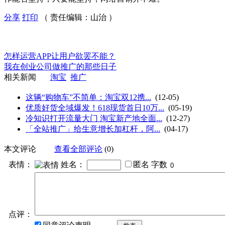
分享
打印
（ 责任编辑：山治 ）
怎样运营APP让用户欲罢不能？
我在创业公司做推广的那些日子
相关新闻
淘宝
推广
这辆“购物车”不简单：淘宝双12携...
(12-05)
优质好货全域爆发！618现货首日10万...
(05-19)
冷知识打开流量大门 淘宝新产地全面...
(12-27)
「全站推广」给生意增长加杠杆，阿...
(04-17)
本文评论
查看全部评论
(0)
表情：
姓名：
匿名
字数
点评：