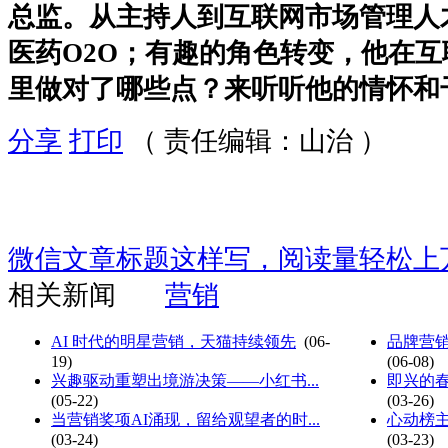
总监。从主持人到互联网市场管理人
医药O2O；有趣的角色转变，他在互
里做对了哪些点？来听听他的情怀和
分享
打印
（ 责任编辑：山治 ）
微信文章标题这样写，阅读量轻松上
相关新闻
营销
AI 时代的明星营销，天猫持续领先
(06-
品牌营销
19)
(06-08)
兴趣驱动重塑出境游决策——小红书...
即兴的春
(05-22)
(03-26)
当营销奖项AI涌现，留给观望者的时...
心动榜主
(03-24)
(03-23)