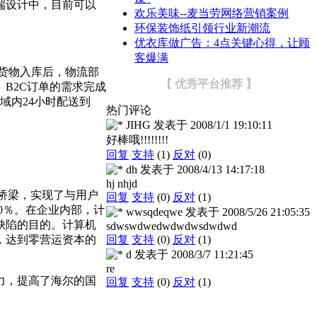
端设计中，目前可以
欢乐美味--麦当劳网络营销案例
环保装饰纸引领行业新潮流
优衣库做广告：4点关键心得，让顾
客爆满
货物入库后，物流部
【 优秀平台推荐 】
 B2C订单的需求完成
域内24小时配送到
热门评论
JIHG
发表于
2008/1/1 19:10:11
好棒哦!!!!!!!!
回复
支持
(1)
反对
(0)
dh
发表于
2008/4/13 14:17:18
hj nhjd
桥梁，实现了与用户
回复
支持
(0)
反对
(1)
0％。在企业内部，计
wwsqdeqwe
发表于
2008/5/26 21:05:35
缺陷的目的。计算机
sdwswdwedwdwdwsdwdwd
，达到零营运资本的
回复
支持
(0)
反对
(1)
d
发表于
2008/3/7 11:21:45
re
力，提高了海尔的国
回复
支持
(0)
反对
(1)