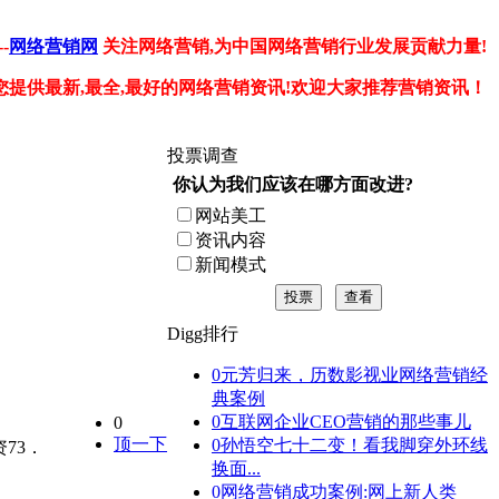
-
网络营销网
关注网络营销,为中国网络营销行业发展贡献力量!
您提供最新,最全,最好的网络营销资讯!欢迎大家推荐营销资讯！
投票调查
你认为我们应该在哪方面改进?
网站美工
资讯内容
新闻模式
投票
查看
Digg排行
0
元芳归来，历数影视业网络营销经
典案例
0
互联网企业CEO营销的那些事儿
0
顶一下
0
孙悟空七十二变！看我脚穿外环线
73．
换面...
0
网络营销成功案例:网上新人类