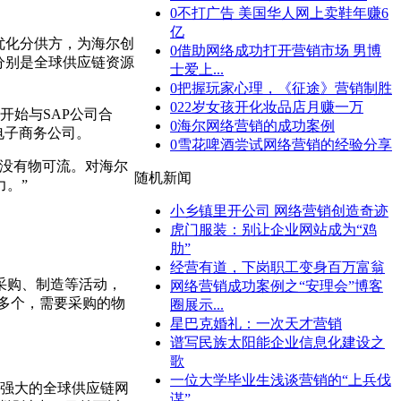
0
不打广告 美国华人网上卖鞋年赚6
亿
优化分供方，为海尔创
0
借助网络成功打开营销市场 男博
分别是全球供应链资源
士爱上...
0
把握玩家心理，《征途》营销制胜
0
22岁女孩开化妆品店月赚一万
开始与SAP公司合
0
海尔网络营销的成功案例
电子商务公司。
0
雪花啤酒尝试网络营销的经验分享
没有物可流。对海尔
随机新闻
。”
小乡镇里开公司 网络营销创造奇迹
虎门服装：别让企业网站成为“鸡
肋”
经营有道，下岗职工变身百万富翁
采购、制造等活动，
网络营销成功案例之“安理会”博客
 多个，需要采购的物
圈展示...
星巴克婚礼：一次天才营销
谱写民族太阳能企业信息化建设之
歌
一位大学毕业生浅谈营销的“上兵伐
了强大的全球供应链网
谋”