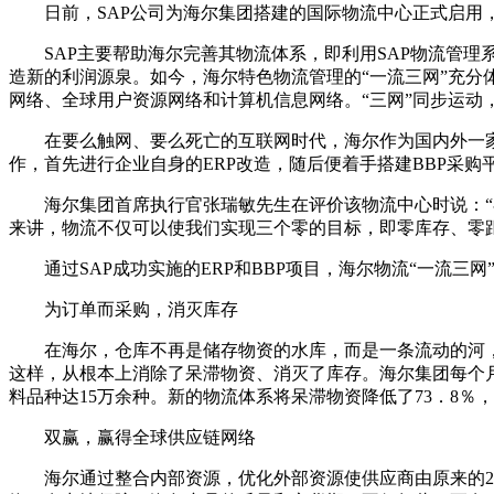
日前，SAP公司为海尔集团搭建的国际物流中心正式启用
SAP主要帮助海尔完善其物流体系，即利用SAP物流管理系
造新的利润源泉。如今，海尔特色物流管理的“一流三网”充分体
网络、全球用户资源网络和计算机信息网络。“三网”同步运动
在要么触网、要么死亡的互联网时代，海尔作为国内外一家著名
作，首先进行企业自身的ERP改造，随后便着手搭建BBP采
海尔集团首席执行官张瑞敏先生在评价该物流中心时说：“
来讲，物流不仅可以使我们实现三个零的目标，即零库存、零
通过SAP成功实施的ERP和BBP项目，海尔物流“一流三网
为订单而采购，消灭库存
在海尔，仓库不再是储存物资的水库，而是一条流动的河，
这样，从根本上消除了呆滞物资、消灭了库存。海尔集团每个月平
料品种达15万余种。新的物流体系将呆滞物资降低了73．8％，
双赢，赢得全球供应链网络
海尔通过整合内部资源，优化外部资源使供应商由原来的233