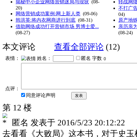
揭秘中小企业网络营销迷局与现状
(08-
转战网络
20)
不打广告
网络营销成功案例:网上新人类
(09-06)
04)
韩洪英:将内衣网商进行到底
(08-31)
原产地铁
借助网络成功打开营销市场 男博士爱...
亲历亲
(08-27)
(08-24)
本文评论
查看全部评论
(12)
表情：
姓名：
匿名
字数
点评：
同意评论声明
发表
第 12 楼
匿名
发表于
2016/5/23 20:12:22
去看看《大败局》这本书，对于史玉